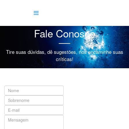
Fale Conosco
Tire suas dúvidas, dê sugestões, nos encaminhe suas
críticas!